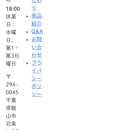
～
り
18:00
商品
休業
紹介
日：
Q&A
水曜
お問
日、
い合
第1・
わせ
第3日
プラ
曜日
イバ
〒
シー
294-
ポリ
0045
シー
千葉
県館
山市
北条