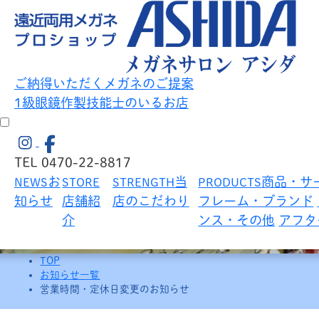
ご納得いただくメガネのご提案
お知らせ
NEWS
1級眼鏡作製技能士のいるお店
TEL 0470-22-8817
お
当
商品・サ
NEWS
STORE
STRENGTH
PRODUCTS
知らせ
店舗紹
店のこだわり
フレーム・ブランド
介
ンス・その他
アフタ
TOP
お知らせ一覧
営業時間・定休日変更のお知らせ