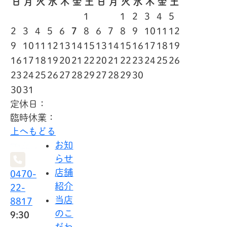
日
月
火
水
木
金
土
日
月
火
水
木
金
土
1
1
2
3
4
5
2
3
4
5
6
7
8
6
7
8
9
10
11
12
9
10
11
12
13
14
15
13
14
15
16
17
18
19
16
17
18
19
20
21
22
20
21
22
23
24
25
26
23
24
25
26
27
28
29
27
28
29
30
30
31
定休日：
臨時休業：
上へもどる
お知
らせ
店舗
0470-
紹介
22-
当店
8817
のこ
9:30
だわ